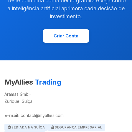
Teste com uma conta demo gratuita e veja como
a inteligência artificial aprimora cada decisão de
investimento.
Criar Conta
MyAllies
Trading
Aramas GmbH
Zurique, Suíça
E-mail:
contact@myallies.com
verified_user
SEDIADA NA SUÍÇA
lock
SEGURANÇA EMPRESARIAL