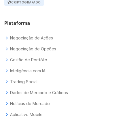
security
CRIPTOGRAFADO
Plataforma
chevron_right
Negociação de Ações
chevron_right
Negociação de Opções
chevron_right
Gestão de Portfólio
chevron_right
Inteligência com IA
chevron_right
Trading Social
chevron_right
Dados de Mercado e Gráficos
chevron_right
Notícias do Mercado
chevron_right
Aplicativo Mobile