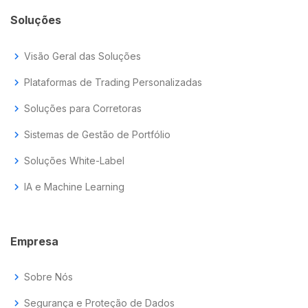
Soluções
chevron_right
Visão Geral das Soluções
chevron_right
Plataformas de Trading Personalizadas
chevron_right
Soluções para Corretoras
chevron_right
Sistemas de Gestão de Portfólio
chevron_right
Soluções White-Label
chevron_right
IA e Machine Learning
Empresa
chevron_right
Sobre Nós
chevron_right
Segurança e Proteção de Dados