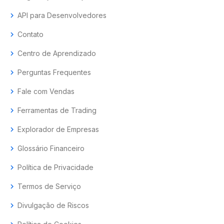
chevron_right
API para Desenvolvedores
chevron_right
Contato
chevron_right
Centro de Aprendizado
chevron_right
Perguntas Frequentes
chevron_right
Fale com Vendas
chevron_right
Ferramentas de Trading
chevron_right
Explorador de Empresas
chevron_right
Glossário Financeiro
chevron_right
Política de Privacidade
chevron_right
Termos de Serviço
chevron_right
Divulgação de Riscos