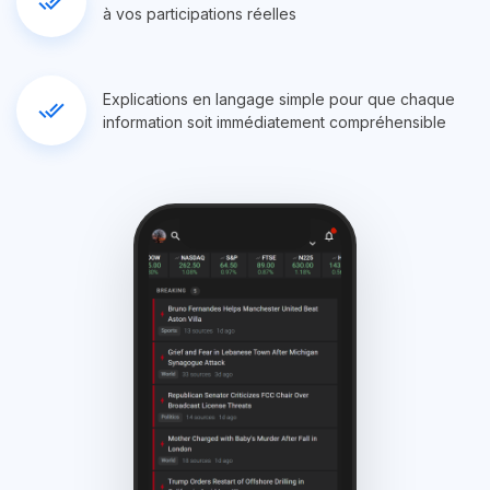
done_all
à vos participations réelles
Explications en langage simple pour que chaque
done_all
information soit immédiatement compréhensible