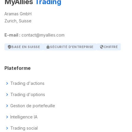
MyAllies
Trading
Aramas GmbH
Zurich, Suisse
E-mail :
contact@myallies.com
verified_user
BASÉ EN SUISSE
lock
SÉCURITÉ D'ENTREPRISE
security
CHIFFRÉ
Plateforme
chevron_right
Trading d'actions
chevron_right
Trading d'options
chevron_right
Gestion de portefeuille
chevron_right
Intelligence IA
chevron_right
Trading social