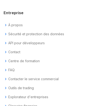
Entreprise
chevron_right
À propos
chevron_right
Sécurité et protection des données
chevron_right
API pour développeurs
chevron_right
Contact
chevron_right
Centre de formation
chevron_right
FAQ
chevron_right
Contacter le service commercial
chevron_right
Outils de trading
chevron_right
Explorateur d'entreprises
Glossaire financier