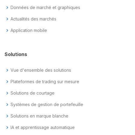
chevron_right
Données de marché et graphiques
chevron_right
Actualités des marchés
chevron_right
Application mobile
Solutions
chevron_right
Vue d'ensemble des solutions
chevron_right
Plateformes de trading sur mesure
chevron_right
Solutions de courtage
chevron_right
Systèmes de gestion de portefeuille
chevron_right
Solutions en marque blanche
chevron_right
IA et apprentissage automatique