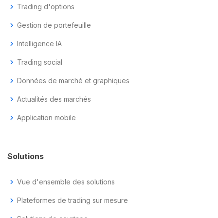
chevron_right
Trading d'options
chevron_right
Gestion de portefeuille
chevron_right
Intelligence IA
chevron_right
Trading social
chevron_right
Données de marché et graphiques
chevron_right
Actualités des marchés
chevron_right
Application mobile
Solutions
chevron_right
Vue d'ensemble des solutions
chevron_right
Plateformes de trading sur mesure