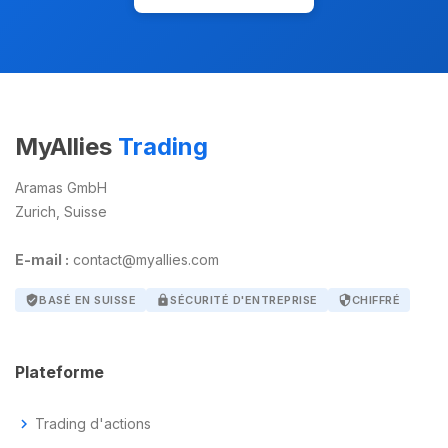
MyAllies
Trading
Aramas GmbH
Zurich, Suisse
E-mail :
contact@myallies.com
verified_user
BASÉ EN SUISSE
lock
SÉCURITÉ D'ENTREPRISE
security
CHIFFRÉ
Plateforme
chevron_right
Trading d'actions