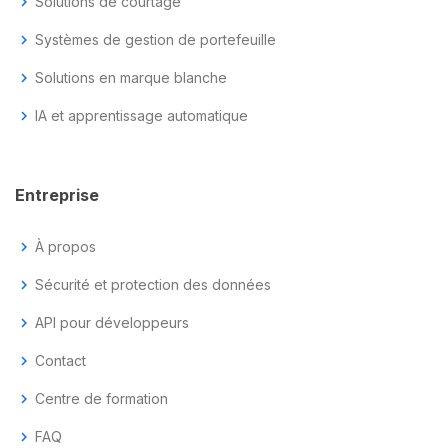
chevron_right
Solutions de courtage
chevron_right
Systèmes de gestion de portefeuille
chevron_right
Solutions en marque blanche
chevron_right
IA et apprentissage automatique
Entreprise
chevron_right
À propos
chevron_right
Sécurité et protection des données
chevron_right
API pour développeurs
chevron_right
Contact
chevron_right
Centre de formation
chevron_right
FAQ