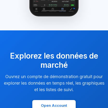
Explorez les données de
marché
Ouvrez un compte de démonstration gratuit pour
explorer les données en temps réel, les graphiques
et les listes de suivi.
Open Account