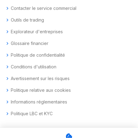
chevron_right
Contacter le service commercial
chevron_right
Outils de trading
chevron_right
Explorateur d'entreprises
chevron_right
Glossaire financier
chevron_right
Politique de confidentialité
chevron_right
Conditions d'utilisation
chevron_right
Avertissement sur les risques
chevron_right
Politique relative aux cookies
chevron_right
Informations réglementaires
chevron_right
Politique LBC et KYC
cookie