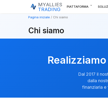
MYALLIES
expand_more
PIATTAFORMA
SOLUZ
TRADING
Pagina iniziale
Chi siamo
Chi siamo
Realizziamo 
Dal 2017 il nos
dalla nost
finanziaria e