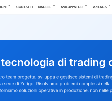
expand_more
expand_more
expand_more
expand_more
IONI
CONTATTI
RISORSE
SVILUPPATORI
AZIENDA
tecnologia di trading
tro team progetta, sviluppa e gestisce sistemi di tradi
ra sede di Zurigo. Risolviamo problemi complessi nella
 forniamo soluzioni operative in produzione, non nelle 