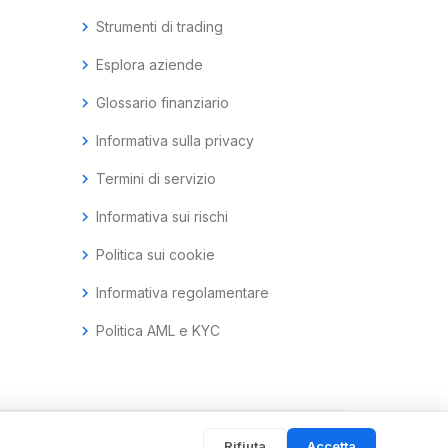
chevron_right
Strumenti di trading
chevron_right
Esplora aziende
chevron_right
Glossario finanziario
chevron_right
Informativa sulla privacy
chevron_right
Termini di servizio
chevron_right
Informativa sui rischi
chevron_right
Politica sui cookie
chevron_right
Informativa regolamentare
chevron_right
Politica AML e KYC
Rifiuta
Accetta