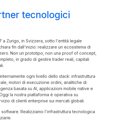
tner tecnologici
 a Zurigo, in Svizzera, sotto l'entità legale
ara fin dall'inizio: realizzare un ecosistema di
zero. Non un prototipo, non una proof of concept,
leto, in grado di gestire trader reali, capitali
li.
nternamente ogni livello dello stack: infrastruttura
ale, motori di esecuzione ordini, analitiche di
lligenza basata su AI, applicazioni mobile native e
 Oggi la nostra piattaforma è operativa su
ervizio di clienti enterprise sui mercati globali.
oftware. Realizziamo l'infrastruttura tecnologica
iarie.