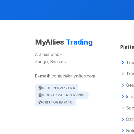
MyAllies
Trading
Piatt
Aramas GmbH
Zurigo, Svizzera
chevron_right
Tra
chevron_right
Tra
E-mail:
contact@myallies.com
chevron_right
Ges
verified_user
SEDE IN SVIZZERA
lock
SICUREZZA ENTERPRISE
chevron_right
Inte
security
CRITTOGRAFATO
chevron_right
Soci
chevron_right
Dati
chevron_right
Not