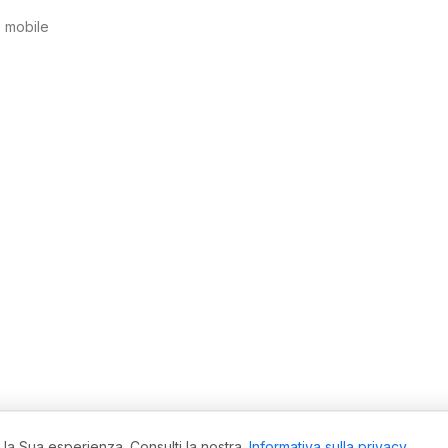
 mobile
ecnologia di trading enterprise con sede in Svizzera.
 la Sua esperienza. Consulti la nostra .
Informativa sulla privacy