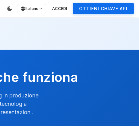
dark_mode
ACCEDI
OTTIENI CHIAVE API
language
Italiano
expand_more
 che funziona
ng in produzione
 tecnologia
presentazioni.