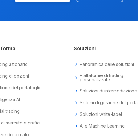
aforma
Soluzioni
ding azionario
chevron_right
Panoramica delle soluzioni
Piattaforme di trading
ding di opzioni
chevron_right
personalizzate
tione del portafoglio
chevron_right
Soluzioni di intermediazione
lligenza AI
chevron_right
Sistemi di gestione del porta
al trading
chevron_right
Soluzioni white-label
 di mercato e grafici
chevron_right
AI e Machine Learning
izie di mercato