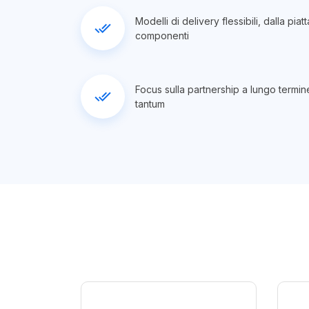
Modelli di delivery flessibili, dalla pia
done_all
componenti
Focus sulla partnership a lungo termin
done_all
tantum