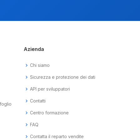
Azienda
chevron_right
Chi siamo
chevron_right
Sicurezza e protezione dei dati
chevron_right
API per sviluppatori
chevron_right
Contatti
foglio
chevron_right
Centro formazione
chevron_right
FAQ
chevron_right
Contatta il reparto vendite