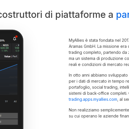
ostruttori di piattaforme a
par
MyAllies è stata fondata nel 2017
Aramas GmbH. La missione era chi
trading completo, partendo da 
ma un sistema di produzione comp
reali e condizioni di mercato rea
In otto anni abbiamo sviluppato i
per i dati di mercato in tempo re
portafoglio, social trading, inte
sistemi di back-office completi.
trading.apps.myallies.com
, al s
Non realizziamo semplicemente s
su cui operano le aziende finanz