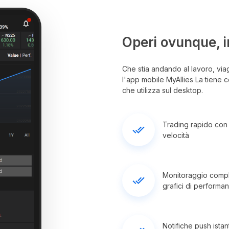
Operi ovunque, 
Che stia andando al lavoro, via
l'app mobile MyAllies La tiene c
che utilizza sul desktop.
Trading rapido con 
done_all
velocità
Monitoraggio comple
done_all
grafici di performa
Notifiche push ista