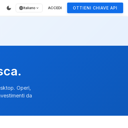
dark_mode
ACCEDI
OTTIENI CHIAVE API
language
Italiano
expand_more
sca.
esktop. Operi,
investimenti da