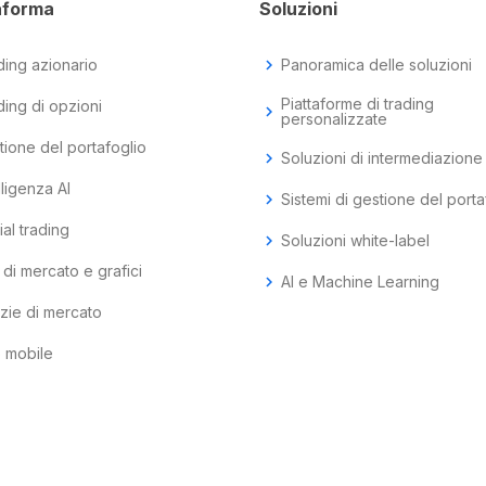
aforma
Soluzioni
ding azionario
chevron_right
Panoramica delle soluzioni
Piattaforme di trading
ding di opzioni
chevron_right
personalizzate
tione del portafoglio
chevron_right
Soluzioni di intermediazione
lligenza AI
chevron_right
Sistemi di gestione del porta
al trading
chevron_right
Soluzioni white-label
 di mercato e grafici
chevron_right
AI e Machine Learning
izie di mercato
 mobile