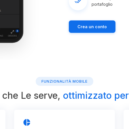
done_all
portafoglio
Crea un conto
FUNZIONALITÀ MOBILE
ò che Le serve,
ottimizzato per
pie_chart