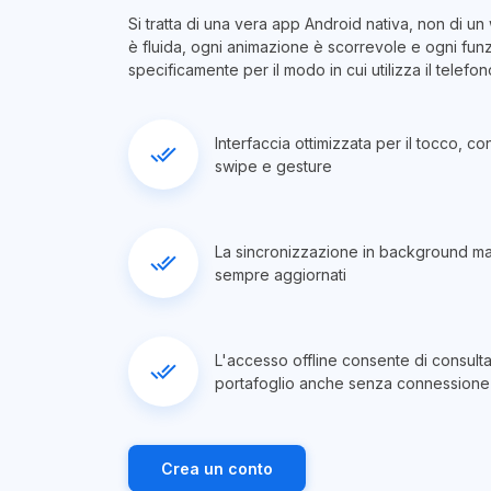
Si tratta di una vera app Android nativa, non di u
è fluida, ogni animazione è scorrevole e ogni funz
specificamente per il modo in cui utilizza il telefon
Interfaccia ottimizzata per il tocco, co
done_all
swipe e gesture
La sincronizzazione in background man
done_all
sempre aggiornati
L'accesso offline consente di consultar
done_all
portafoglio anche senza connessione
Crea un conto