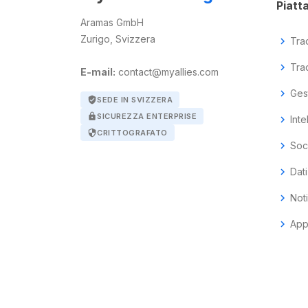
Piatt
Aramas GmbH
Zurigo, Svizzera
chevron_right
Tra
chevron_right
Tra
E-mail:
contact@myallies.com
chevron_right
Ges
verified_user
SEDE IN SVIZZERA
lock
SICUREZZA ENTERPRISE
chevron_right
Inte
security
CRITTOGRAFATO
chevron_right
Soci
chevron_right
Dati
chevron_right
Not
chevron_right
App