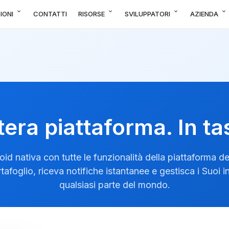
expand_more
expand_more
expand_more
expand_more
IONI
CONTATTI
RISORSE
SVILUPPATORI
AZIENDA
ntera piattaforma. In ta
d nativa con tutte le funzionalità della piattaforma d
rtafoglio, riceva notifiche istantanee e gestisca i Suoi 
qualsiasi parte del mondo.