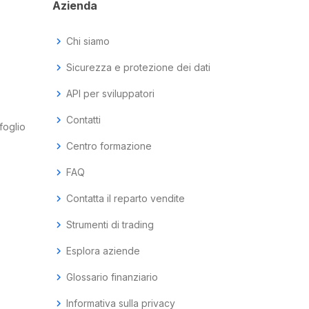
Azienda
chevron_right
Chi siamo
chevron_right
Sicurezza e protezione dei dati
chevron_right
API per sviluppatori
chevron_right
Contatti
foglio
chevron_right
Centro formazione
chevron_right
FAQ
chevron_right
Contatta il reparto vendite
chevron_right
Strumenti di trading
chevron_right
Esplora aziende
chevron_right
Glossario finanziario
chevron_right
Informativa sulla privacy