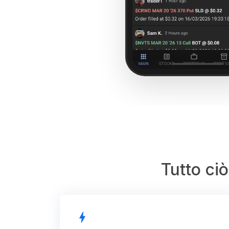
Tutto ci
bolt