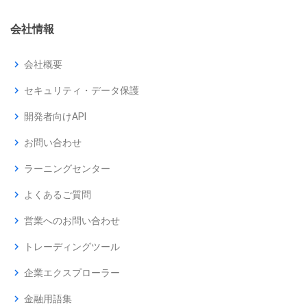
会社情報
chevron_right
会社概要
chevron_right
セキュリティ・データ保護
chevron_right
開発者向けAPI
chevron_right
お問い合わせ
chevron_right
ラーニングセンター
chevron_right
よくあるご質問
chevron_right
営業へのお問い合わせ
chevron_right
トレーディングツール
chevron_right
企業エクスプローラー
chevron_right
金融用語集