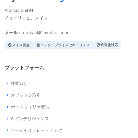
Aramas GmbH
チューリッヒ、スイス
メール：
contact@myallies.com
verified_user
スイス拠点
lock
エンタープライズセキュリティ
security
暗号化対応
プラットフォーム
chevron_right
株式取引
chevron_right
オプション取引
chevron_right
ポートフォリオ管理
chevron_right
AIインテリジェンス
chevron_right
ソーシャルトレーディング