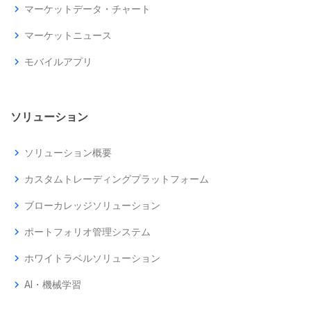
chevron_right
マーケットデータ・チャート
chevron_right
マーケットニュース
chevron_right
モバイルアプリ
ソリューション
chevron_right
ソリューション概要
chevron_right
カスタムトレーディングプラットフォーム
chevron_right
ブローカレッジソリューション
chevron_right
ポートフォリオ管理システム
chevron_right
ホワイトラベルソリューション
chevron_right
AI・機械学習