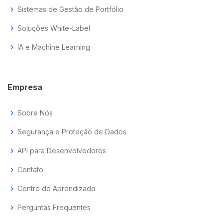
chevron_right
Sistemas de Gestão de Portfólio
chevron_right
Soluções White-Label
chevron_right
IA e Machine Learning
Empresa
chevron_right
Sobre Nós
chevron_right
Segurança e Proteção de Dados
chevron_right
API para Desenvolvedores
chevron_right
Contato
chevron_right
Centro de Aprendizado
chevron_right
Perguntas Frequentes