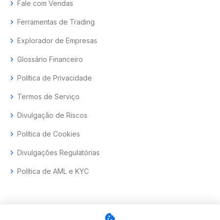
chevron_right
Fale com Vendas
chevron_right
Ferramentas de Trading
chevron_right
Explorador de Empresas
chevron_right
Glossário Financeiro
chevron_right
Política de Privacidade
chevron_right
Termos de Serviço
chevron_right
Divulgação de Riscos
chevron_right
Política de Cookies
chevron_right
Divulgações Regulatórias
chevron_right
Política de AML e KYC
cookie