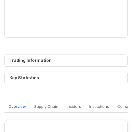
Trading Information
Key Statistics
Overview
Supply Chain
Insiders
Institutions
Competi