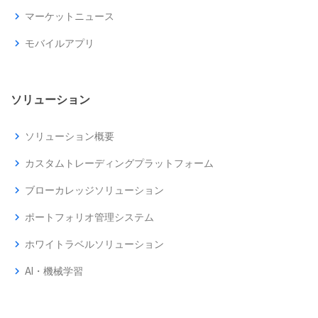
chevron_right
マーケットニュース
chevron_right
モバイルアプリ
ソリューション
chevron_right
ソリューション概要
chevron_right
カスタムトレーディングプラットフォーム
chevron_right
ブローカレッジソリューション
chevron_right
ポートフォリオ管理システム
chevron_right
ホワイトラベルソリューション
chevron_right
AI・機械学習