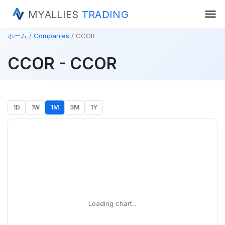
menu
MYALLIES
TRADING
ホーム
Companies
CCOR
CCOR - CCOR
1D
1W
1M
3M
1Y
Loading chart...