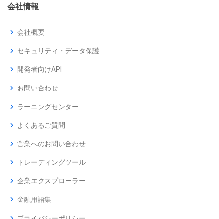
会社情報
chevron_right
会社概要
chevron_right
セキュリティ・データ保護
chevron_right
開発者向けAPI
chevron_right
お問い合わせ
chevron_right
ラーニングセンター
chevron_right
よくあるご質問
chevron_right
営業へのお問い合わせ
chevron_right
トレーディングツール
chevron_right
企業エクスプローラー
chevron_right
金融用語集
chevron_right
プライバシーポリシー